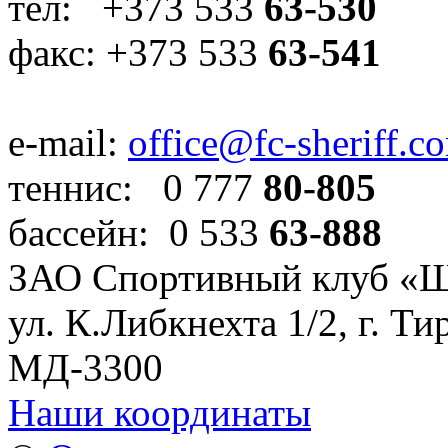
тел: +373 533
63-530
факс: +373 533
63-541
e-mail:
office@fc-sheriff.c
теннис: 0 777
80-805
бассейн: 0 533
63-888
ЗАО Спортивный клуб «
ул. К.Либкнехта 1/2, г. Ти
МД-3300
Наши координаты