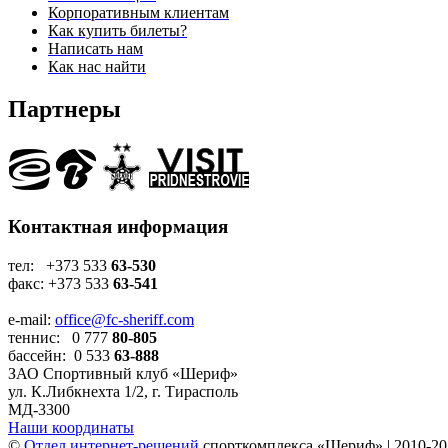
Корпоративным клиентам
Как купить билеты?
Написать нам
Как нас найти
Партнеры
Контактная информация
тел: +373 533
63-530
факс: +373 533
63-541
e-mail:
office@fc-sheriff.com
теннис: 0 777
80-805
бассейн: 0 533
63-888
ЗАО Спортивный клуб «Шериф»
ул. К.Либкнехта 1/2, г. Тирасполь
МД-3300
Наши координаты
©
Отдел интернет-решений
спорткомплекса «Шериф» | 2010-20