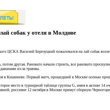
лай собак у отеля в Молдове
ого ЦСКА Василий Березуцкий пожаловался на лай собак возле 
, потом другая. Рановато начали строить, все рановато проснули
даванами из-за травмы.
ря в Кишиневе. Первый матч, прошедший в Москве осенью прошл
торое место в турнирной таблице группы G, имея в активе 14 о
авией, россияне 12 октября в Москве примут сборную Черногори