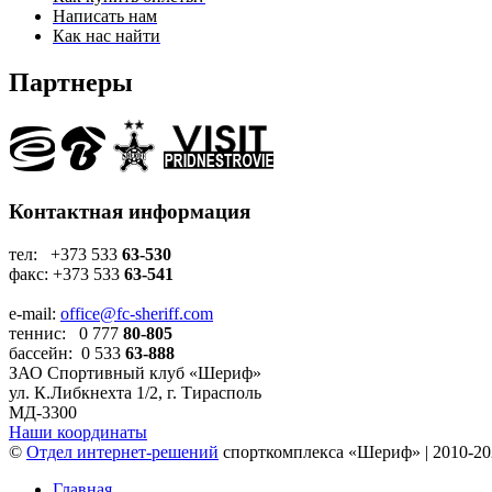
Написать нам
Как нас найти
Партнеры
Контактная информация
тел: +373 533
63-530
факс: +373 533
63-541
e-mail:
office@fc-sheriff.com
теннис: 0 777
80-805
бассейн: 0 533
63-888
ЗАО Спортивный клуб «Шериф»
ул. К.Либкнехта 1/2, г. Тирасполь
МД-3300
Наши координаты
©
Отдел интернет-решений
спорткомплекса «Шериф» | 2010-20
Главная