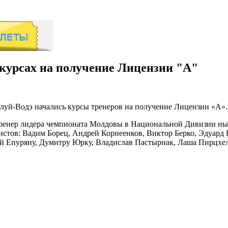
 курсах на получение Лицензии "А"
луй-Водэ начались курсы тренеров на получение Лицензии «А». 
 тренер лидера чемпионата Молдовы в Национальной Дивизии ны
стов: Вадим Борец, Андрей Корнеенков, Виктор Берко, Эдуард 
ей Епуряну, Думитру Юрку, Владислав Пастырнак, Лаша Пирцхе