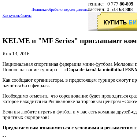
теннис: 0 777
80-805
бассейн: 0 533
63-888
Политика обработки персон. данных
Как купить билеты
KELME и "MF Series" приглашают коман
Янв 13, 2016
Национальная спортивная федерация мини-футбола Молдовы п
Полное название турнира —
«Cupa de iarnă la minifotbal FSN
Как сообщают организаторы, в предстоящем турнире смогут п
начнётся 6-го февраля.
Необходимо отметить, что соревнование будет проводиться сра
которое находится на Рышкановке за торговым центром «Союз
Если вы любите играть в футбол и у вас есть команда друзей
приятных сюрпризов!
Предлагаем вам ознакомиться с условиями и регламентом 