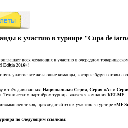
ды к участию в турнире "Cupa de iarna 
риглашает всех желающих к участию в очередном товарищеском
M Ediţia 2016»
!
ринять участие все желающие команды, которые будут готовы со
зу в трёх дивизионах:
Национальная Серия
,
Серия «А»
и
Сери
». Техническим партнёром турнира является компания
KELME
.
-единомышленников, присоединяйтесь к участию в турнире
«MF Se
турнира по следующим ссылкам: