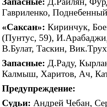
Запасные:
Д.Райлян, Фур
Гавриленко, Поднебенный,
«Саксан»:
Киринчук, Бое
(Пунтус, 59), И.Арабаджи
В.Булат, Таскин, Вик.Трух
Запасные:
Д.Раду, Кырлан
Калмыш, Харитов, Ач, Кат
Предупреждение:
Судьи:
Андрей Чебан, Сер