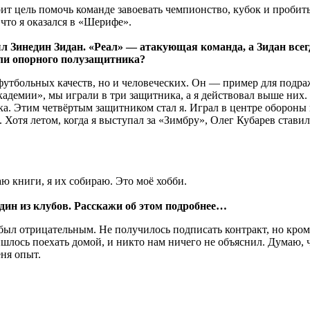
ит цель помочь команде завоевать чемпионство, кубок и пробить
 что я оказался в «Шерифе».
Зинедин Зидан. «Реал» — атакующая команда, а Зидан всег
или опорного полузащитника?
утбольных качеств, но и человеческих. Он — пример для подраж
адемии», мы играли в три защитника, а я действовал выше них
а. Этим четвёртым защитником стал я. Играл в центре обороны 
. Хотя летом, когда я выступал за «Зимбру», Олег Кубарев став
ю книги, я их собираю. Это моё хобби.
один из клубов. Расскажи об этом подробнее…
, был отрицательным. Не получилось подписать контракт, но кро
ишлось поехать домой, и никто нам ничего не объяснил. Думаю, ч
еня опыт.