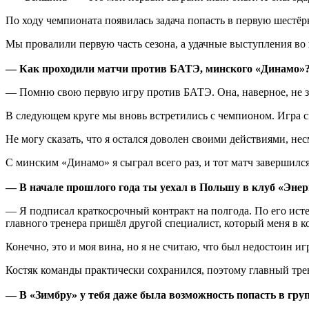
По ходу чемпионата появилась задача попасть в первую шестёр
Мы провалили первую часть сезона, а удачные выступления во
— Как проходили матчи против БАТЭ, минского «Динамо»
— Помню свою первую игру против БАТЭ. Она, наверное, не зад
В следующем круге мы вновь встретились с чемпионом. Игра с
Не могу сказать, что я остался доволен своими действиями, не
С минским «Динамо» я сыграл всего раз, и тот матч завершилс
— В начале прошлого года ты уехал в Польшу в клуб «Энер
— Я подписал краткосрочный контракт на полгода. По его исте
главного тренера пришёл другой специалист, который меня в к
Конечно, это и моя вина, но я не считаю, что был недостоин игр
Костяк команды практически сохранился, поэтому главный трене
— В «Зимбру» у тебя даже была возможность попасть в гру