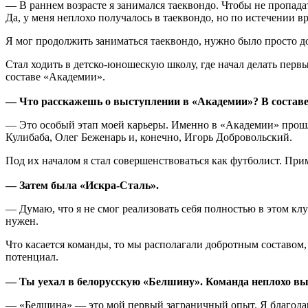
— В раннем возрасте я занимался таеквондо. Чтобы не пропадать
Да, у меня неплохо получалось в таеквондо, но по истечении 
Я мог продолжить заниматься таеквондо, нужно было просто до
Стал ходить в детско-юношескую школу, где начал делать пер
составе «Академии».
— Что расскажешь о выступлении в «Академии»? В составе 
— Это особый этап моей карьеры. Именно в «Академии» прошло
Кулибаба, Олег Беженарь и, конечно, Игорь Добровольский.
Под их началом я стал совершенствоваться как футболист. Пр
— Затем была «Искра-Сталь».
— Думаю, что я не смог реализовать себя полностью в этом клу
нужен.
Что касается команды, то мы располагали добротным составом,
потенциал.
— Ты уехал в белорусскую «Белшину». Команда неплохо выс
— «Белшина» — это мой первый заграничный опыт. Я благодар