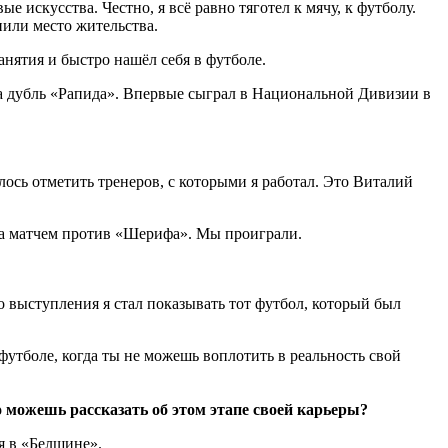
е искусства. Честно, я всё равно тяготел к мячу, к футболу.
енили место жительства.
анятия и быстро нашёл себя в футболе.
за дубль «Рапида». Впервые сыграл в Национальной Дивизии в
сь отметить тренеров, с которыми я работал. Это Виталий
ла матчем против «Шерифа». Мы проиграли.
о выступления я стал показывать тот футбол, который был
футболе, когда ты не можешь воплотить в реальность свой
 можешь рассказать об этом этапе своей карьеры?
я в «Белшине».