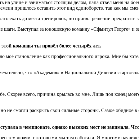
 на улице и заниматься стоящим делом, папа отвёл меня на боевы
времени пришлось оставить этот вид единоборств, так как мы см
лго ехать до места тренировок, но принял решение прекратить з
вые шаги. Выступал за юношескую команду «Сфынтул Георге» и 
этой команды ты провёл более четырёх лет.
 моё становление как профессионального игрока. Мне бы хотело
имечательно, что «Академия» в Национальной Дивизии стартова
бе. Скорее всего, причина крылась во мне. Лишь под конец моег
 но не смогли раскрыть свои сильные стороны. Самое обидное в 
тупала в чемпионате, однако высоких мест не занимала. Что
ен тем людям, с которыми мы там работали. Я многому научилс