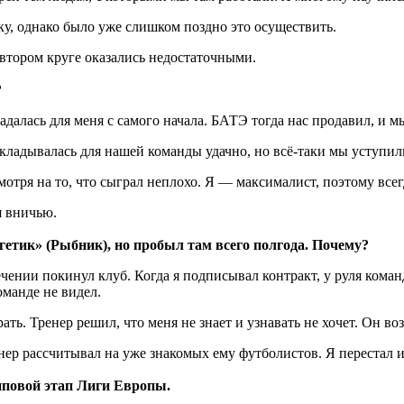
ку, однако было уже слишком поздно это осуществить.
 втором круге оказались недостаточными.
?
алась для меня с самого начала. БАТЭ тогда нас продавил, и м
кладывалась для нашей команды удачно, но всё-таки мы уступи
смотря на то, что сыграл неплохо. Я — максималист, поэтому все
я вничью.
гетик» (Рыбник), но пробыл там всего полгода. Почему?
чении покинул клуб. Когда я подписывал контракт, у руля коман
оманде не видел.
ать. Тренер решил, что меня не знает и узнавать не хочет. Он во
р рассчитывал на уже знакомых ему футболистов. Я перестал игр
пповой этап Лиги Европы.