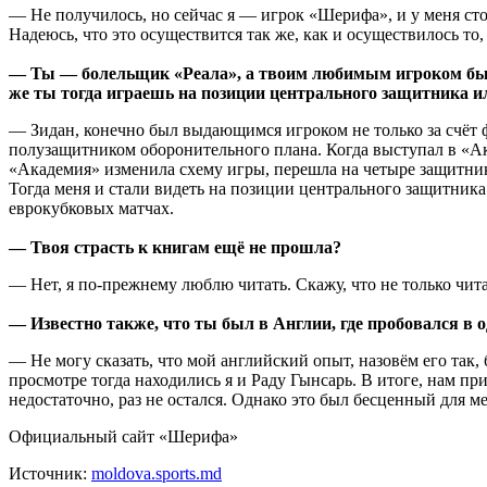
— Не получилось, но сейчас я — игрок «Шерифа», и у меня сто
Надеюсь, что это осуществится так же, как и осуществилось то,
— Ты — болельщик «Реала», а твоим любимым игроком был 
же ты тогда играешь на позиции центрального защитника 
— Зидан, конечно был выдающимся игроком не только за счёт ф
полузащитником оборонительного плана. Когда выступал в «Ак
«Академия» изменила схему игры, перешла на четыре защитник
Тогда меня и стали видеть на позиции центрального защитника
еврокубковых матчах.
— Твоя страсть к книгам ещё не прошла?
— Нет, я по-прежнему люблю читать. Скажу, что не только чита
— Известно также, что ты был в Англии, где пробовался в 
— Не могу сказать, что мой английский опыт, назовём его так
просмотре тогда находились я и Раду Гынсарь. В итоге, нам пр
недостаточно, раз не остался. Однако это был бесценный для м
Официальный сайт «Шерифа»
Источник:
moldova.sports.md