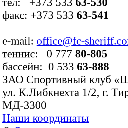
тел: +373 533
63-530
факс: +373 533
63-541
e-mail:
office@fc-sheriff.c
теннис: 0 777
80-805
бассейн: 0 533
63-888
ЗАО Спортивный клуб «
ул. К.Либкнехта 1/2, г. Ти
МД-3300
Наши координаты