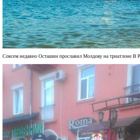
Совсем недавно Осташин прославил Молдову на триатлоне В Р