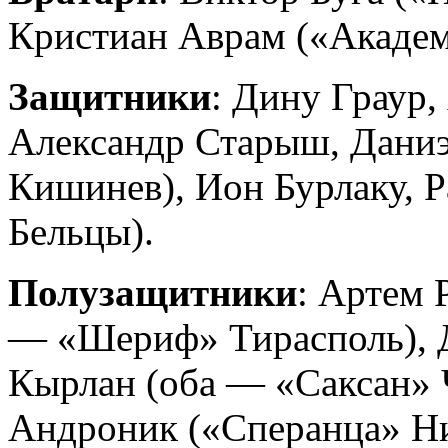
Кристиан Аврам («Акаде
Защитники
: Дину Граур,
Александр Старыш, Даниэ
Кишинев), Ион Бурлаку, Р
Бельцы).
Полузащитники
: Артем 
— «Шериф» Тирасполь), 
Кырлан (оба — «Саксан» 
Андроник («Сперанца» Ни