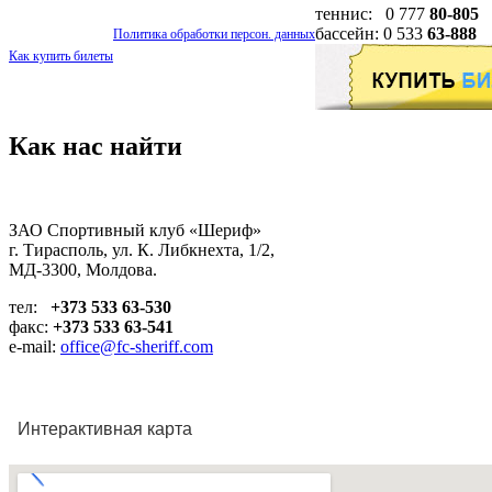
теннис: 0 777
80-805
бассейн: 0 533
63-888
Политика обработки персон. данных
Как купить билеты
Как нас найти
ЗАО Спортивный клуб «Шериф»
г. Тирасполь, ул. К. Либкнехта, 1/2,
МД-3300, Молдова.
тел:
+373 533 63-530
факс:
+373 533 63-541
e-mail:
office@fc-sheriff.com
Интерактивная карта