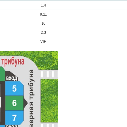
1,4
9,11
10
2,3
VIP