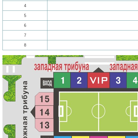
4
5
6
7
8