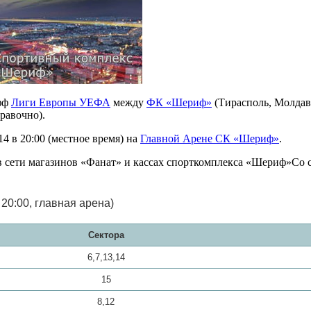
офф
Лиги Европы УЕФА
между
ФК «Шериф»
(Тирасполь, Молдав
равочно).
4 в 20:00 (местное время) на
Главной Арене СК «Шериф»
.
 сети магазинов «Фанат» и кассах спорткомплекса «Шериф»Со ст
20:00, главная арена)
Сектора
6,7,13,14
15
8,12