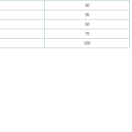
30
35
50
70
150