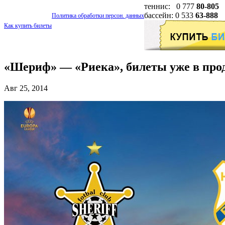
теннис: 0 777
80-805
бассейн: 0 533
63-888
Политика обработки персон. данных
Как купить билеты
«Шериф» — «Риека», билеты уже в про
Авг 25, 2014